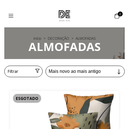
0
Início
>
DECORAÇÃO
>
ALMOFADAS
ALMOFADAS
Filtrar
ESGOTADO