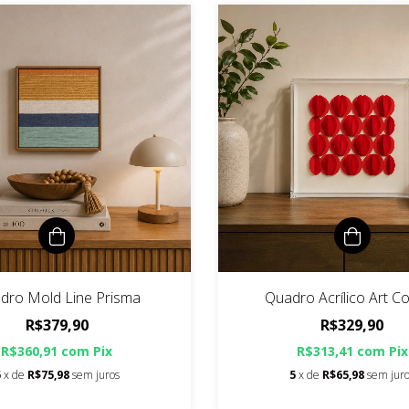
dro Mold Line Prisma
Quadro Acrílico Art Co
R$379,90
R$329,90
R$360,91
com
Pix
R$313,41
com
Pix
5
x de
R$75,98
sem juros
5
x de
R$65,98
sem jur