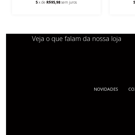
5
x de
R$95,98
sem juros
Veja o que falam da nossa loja
NOVIDADES
CO