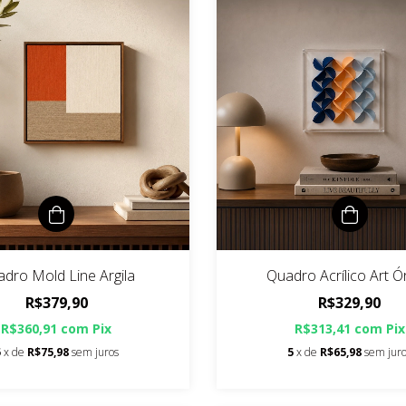
dro Mold Line Argila
Quadro Acrílico Art Ó
R$379,90
R$329,90
R$360,91
com
Pix
R$313,41
com
Pix
5
x de
R$75,98
sem juros
5
x de
R$65,98
sem jur