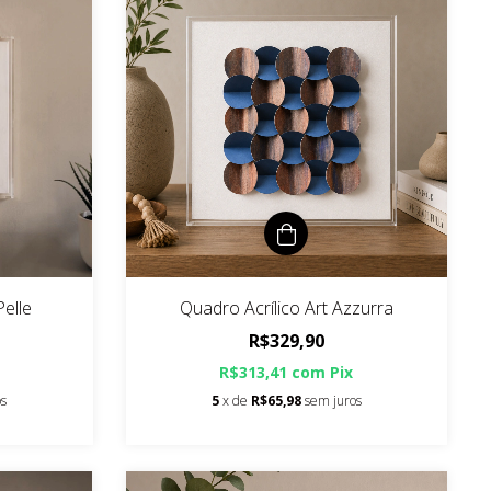
Pelle
Quadro Acrílico Art Azzurra
R$329,90
R$313,41
com
Pix
os
5
x de
R$65,98
sem juros