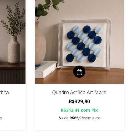
rbita
Quadro Acrílico Art Mare
R$329,90
R$313,41
com
Pix
os
5
x de
R$65,98
sem juros