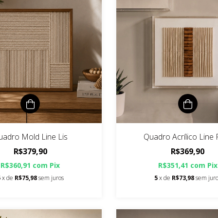
uadro Mold Line Lis
Quadro Acrílico Line 
R$379,90
R$369,90
R$360,91
com
Pix
R$351,41
com
Pix
5
x de
R$75,98
sem juros
5
x de
R$73,98
sem jur