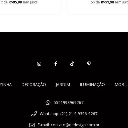
5
x de
R$95,98
sem juros
5
x de
R$91,98
sem jur
ZINHA
DECORAÇÃO
JARDIM
ILUMINAÇÃO
MOBIL
5521993969267
Whatsapp: (21) 21 9 9396-9267
E-mail:
contato@dedesign.com.br