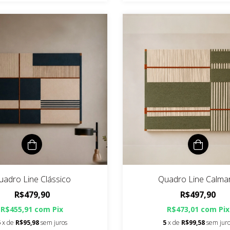
uadro Line Clássico
Quadro Line Calmar
R$479,90
R$497,90
R$455,91
com
Pix
R$473,01
com
Pix
5
x de
R$95,98
sem juros
5
x de
R$99,58
sem jur