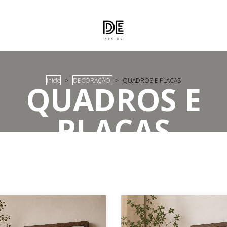
Início
>
DECORAÇÃO
>
QUADROS E PLACAS
QUADROS E
PLACAS