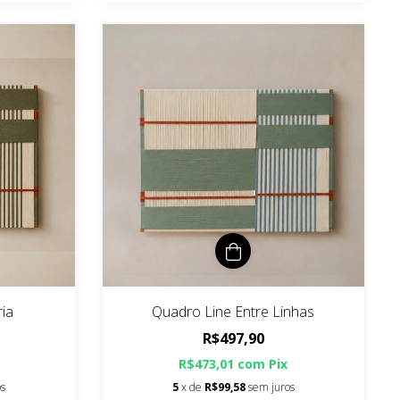
ia
Quadro Line Entre Linhas
R$497,90
R$473,01
com
Pix
os
5
x de
R$99,58
sem juros