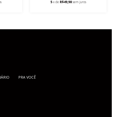
os
5
x de
R$49,98
sem juros
IÁRIO
PRA VOCÊ