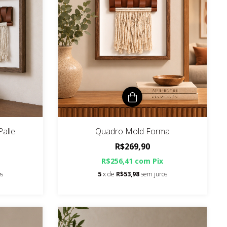
alle
Quadro Mold Forma
R$269,90
R$256,41
com
Pix
os
5
x de
R$53,98
sem juros