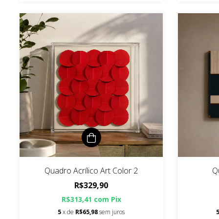
Quadro Acrílico Art Color 2
Q
R$329,90
R$313,41
com
Pix
5
x de
R$65,98
sem juros