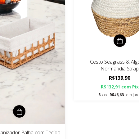
Cesto Seagrass & Al
Normandia Strap
R$139,90
R$132,91
com
Pix
3
x de
R$46,63
sem jur
anizador Palha com Tecido