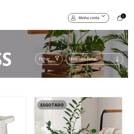
0
Minha conta
SS
Filtrar
ESGOTADO