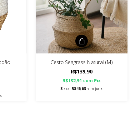
godão
Cesto Seagrass Natural (M)
R$139,90
R$132,91
com
Pix
3
x de
R$46,63
sem juros
os