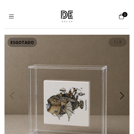
0
ESGOTADO
1
/
3