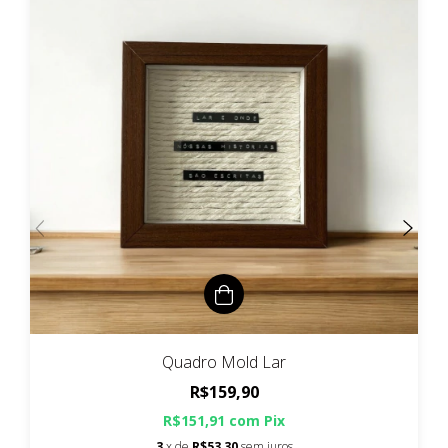
Quadro Mold Lar
R$159,90
R$151,91
com
Pix
3
x de
R$53,30
sem juros